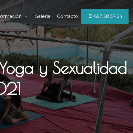
ormación
Galería
Contacto
657 58 37 24
 Yoga y Sexualidad
021