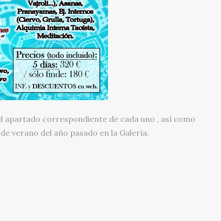
l apartado correspondiente de cada uno , así como
 de verano del año pasado en la Galería.