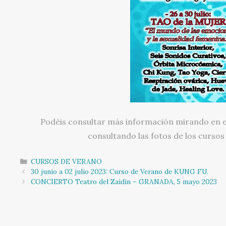
Podéis consultar más información mirando en e
consultando las fotos de los cursos
Categorías
CURSOS DE VERANO
Navegación
30 junio a 02 julio 2023: Curso de Verano de KUNG FU.
de
CONCIERTO Teatro del Zaidín – GRANADA, 5 mayo 2023
entradas