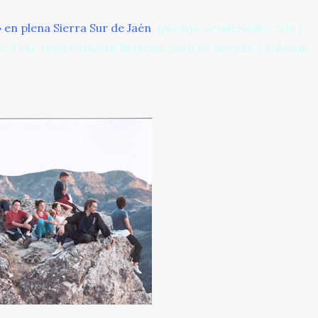
» en plena Sierra Sur de Jaén
, (piscina, senderismo…etc.)
a. Trae ropa cómoda, linterna, saco de dormir, y calzado