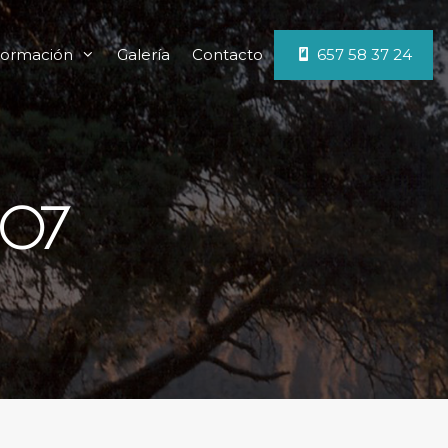
ormación
Galería
Contacto
657 58 37 24
007