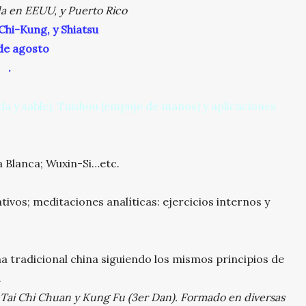
da en EEUU, y Puerto Rico
Chi-Kung, y Shiatsu
de agosto
.
a y sable), Tuishou (empuje de manos) y aplicaciones
a Blanca; Wuxin-Si…etc.
tivos; meditaciones analíticas: ejercicios internos y
a tradicional china siguiendo los mismos principios de
.
 Tai Chi Chuan y Kung Fu (3er Dan). Formado en diversas