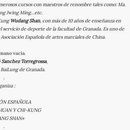
numerosos cursos con maestros de renombre tales como: Ma.
ng Jwing Ming…etc.
 Kung
Wudang Shan
, con más de 10 años de enseñanza en
el servicio de deporte de la facultad de Granada. Es uno de
a Asociación Española de artes marciales de China.
 mano vacía.
é Sanchez Torregrossa
,
b BaiLung de Granada.
.
aniza :
ÓN ESPAÑOLA
CHUAN Y
CHI-KUNG
NG SHAN»
.