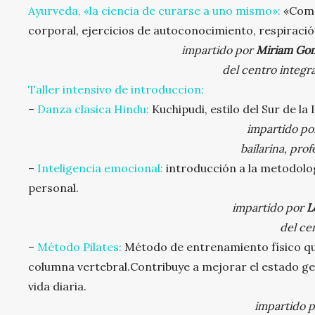
Ayurveda, «la ciencia de curarse a uno mismo»:
«Como 
corporal, ejercicios de autoconocimiento, respiraci
impartido por
Miriam Gom
del centro integr
Taller intensivo de introduccion:
–
Danza clasica Hindu:
Kuchipudi, estilo del Sur de la 
impartido p
bailarina, pro
–
Inteligencia emocional:
introducción a la metodolo
personal.
impartido por
L
del ce
–
Método Pilates:
Método de entrenamiento físico que
columna vertebral.Contribuye a mejorar el estado ge
vida diaria.
impartido 