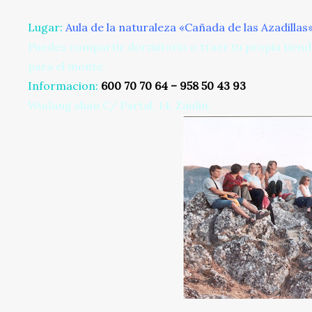
Lugar:
Aula de la naturaleza «Cañada de las Azadillas
Puedes compartir dormitorio o traer tu propia tiend
para el monte.
Informacion:
600 70 70 64 –
958 50 43 93
Wudang shan C/ Partal, 14, Zaidin.