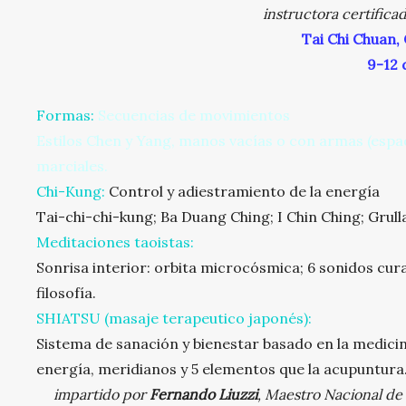
instructora certifica
Tai Chi Chuan, 
9-12 
Formas:
Secuencias de movimientos
Estilos Chen y Yang, manos vacías o con armas (espad
marciales.
Chi-Kung:
Control y adiestramiento de la energía
Tai-chi-chi-kung; Ba Duang Ching; I Chin Ching; Grull
Meditaciones taoistas:
Sonrisa interior: orbita microcósmica; 6 sonidos cura
filosofía.
SHIATSU (masaje terapeutico japonés):
Sistema de sanación y bienestar basado en la medicin
energía, meridianos y 5 elementos que la acupuntura
impartido por
Fernando Liuzzi
, Maestro Nacional de