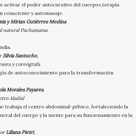
activar el poder autocurativo del cuerpo»,terapía
ón consciente y automasaje.
is y Mirian Gutiérrez Medina
al natural Pachamama.
India.
or
Silvia Santucho
,
fesora y coreógrafa.
gía de autoconocimiento para la transformación
ola Morales Payares
,
ntro Aladial
 trabaja el centro abdominal-pélvico, fortaleciendo la
neral del cuerpo y la mente para su funcionamiento en la
por
Liliana Pietri
,