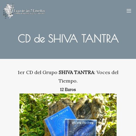
Saltar
al
contenido
CD de SHIVA TANTRA
1er CD del Grupo
SHIVA TANTRA
: Voces del
Tiempo.
12 Euros