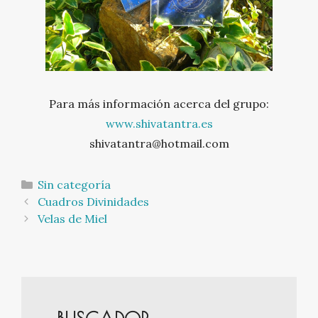
Para más información acerca del grupo:
www.shivatantra.es
shivatantra@hotmail.com
Categorías
Sin categoría
Navegación
Cuadros Divinidades
de
Velas de Miel
entradas