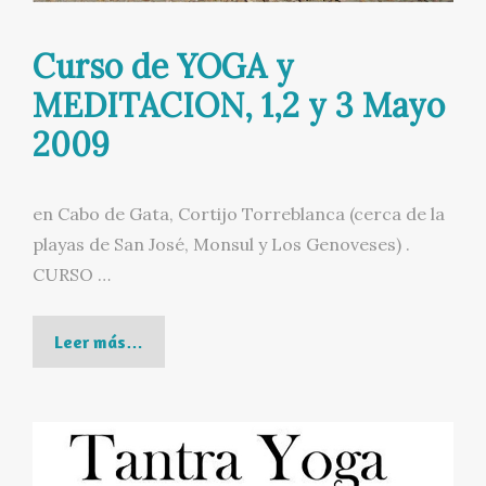
Curso de YOGA y
MEDITACION, 1,2 y 3 Mayo
2009
en Cabo de Gata, Cortijo Torreblanca (cerca de la
playas de San José, Monsul y Los Genoveses) .
CURSO …
Curso
Leer más…
de
YOGA
y
MEDITACION,