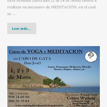
Esta Semana Santa (del 22 al 24 de Abril) vamos a
realizar un intensivo de MEDITACIÓN, en el cual
se …
Curso
Leer más…
de
Meditación,
Yoga
y
Cantos
devocionales,
22
a
24
Abr.
2011