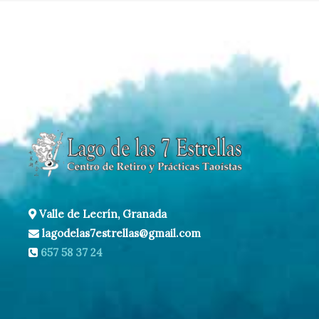
y
entradas
30
Nov.
2008
Valle de Lecrín, Granada
lagodelas7estrellas@gmail.com
657 58 37 24