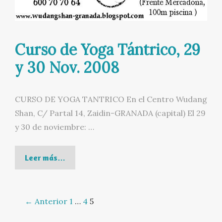
Curso de Yoga Tántrico, 29
y 30 Nov. 2008
CURSO DE YOGA TANTRICO En el Centro Wudang
Shan, C/ Partal 14, Zaidin-GRANADA (capital) El 29
y 30 de noviembre: …
Curso
Leer más…
de
Yoga
Tántrico,
Navegación
← Anterior
1
…
4
5
29
de