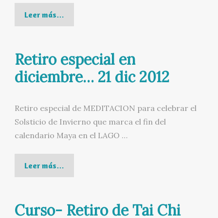
Retiro
Leer más…
Especial
Fin
Retiro especial en
de
año
diciembre… 21 dic 2012
31
dic.
Retiro especial de MEDITACION para celebrar el
2013
Solsticio de Invierno que marca el fin del
-1
calendario Maya en el LAGO …
ene
2014
Retiro
Leer más…
especial
en
Curso- Retiro de Tai Chi
diciembre…