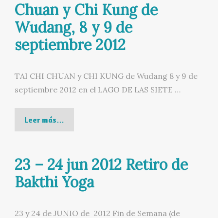
21
Chuan y Chi Kung de
dic
Wudang, 8 y 9 de
2012
septiembre 2012
TAI CHI CHUAN y CHI KUNG de Wudang 8 y 9 de
septiembre 2012 en el LAGO DE LAS SIETE …
Curso-
Leer más…
Retiro
de
23 – 24 jun 2012 Retiro de
Tai
Chi
Bakthi Yoga
Chuan
y
23 y 24 de JUNIO de 2012 Fin de Semana (de
Chi