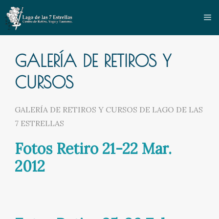
Saltar
al
contenido
GALERÍA DE RETIROS Y
CURSOS
GALERÍA DE RETIROS Y CURSOS DE LAGO DE LAS
7 ESTRELLAS
Fotos Retiro 21-22 Mar.
2012