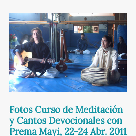
finde
de
Inauguración:
28-
29
Enero
2012
Fotos Curso de Meditación
y Cantos Devocionales con
Prema Mayi, 22-24 Abr. 2011