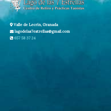
Valle de Lecrín, Granada
lagodelas7estrellas@gmail.com
657 58 37 24