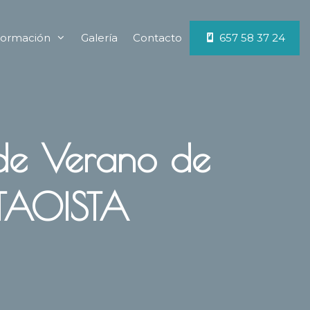
ormación
Galería
Contacto
657 58 37 24
 de Verano de
TAOISTA