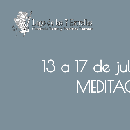
Saltar
al
contenido
13 a 17 de j
MEDITA