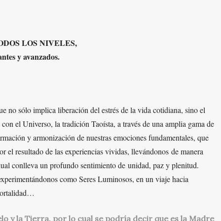
DOS LOS NIVELES,
antes y avanzados.
 no sólo implica liberación del estrés de la vida cotidiana, sino el
con el Universo, la tradición Taoísta, a través de una amplia gama de
sformación y armonización de nuestras emociones fundamentales, que
or el resultado de las e
xperiencias vividas, llevándono
s
de manera
cual con
lleva un profundo sentimiento de
unidad, paz y pleni
tud
.
experi
mentándonos co
mo Se
res L
uminosos, en un viaje hacia
ortalidad…
lo y la Tierra, por lo cual se podría decir que es la Madre