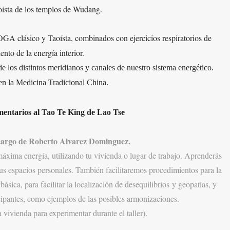
taoista de los templos de Wudang.
YOGA clásico y Taoísta
, com
binados con e
jercicios respiratorios de
ento de la energía interior.
de los distintos meridianos y canales de nuestro sistema energético.
en la Medicina Tradicional China.
tarios al Tao Te King de Lao Tse
argo de Roberto Alvarez Dominguez.
má
xima energía
, utilizan
do tu vivienda o lugar de trabajo. Aprenderás
tus espacios personales. También fa
c
ilitaremos procedimiento
s para la
 básica, para facilitar la localizaci
ón de desequilibrios
y geopatías, y
icipantes, como ejempl
os de l
as posi
bles arm
onizaci
ones.
 vivienda para experimentar durante el taller).