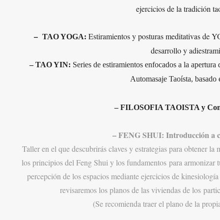
ejercicios de la tradición 
–
Estiramientos y posturas meditativas de 
TAO YOGA:
desarrollo y adiestrami
– TAO YIN:
Series de e
stiramientos enfocados a la apertura 
Automasaje Taoísta, basado 
– FILOSOFIA TAOISTA y Comen
– FENG SHUI: Introducción a c
Taller en el que descubrirás claves y estrategias para obtener la 
los principios del Feng S
hui y los fundamentos
para arm
onizar 
per
cepción de los espacios mediante ejercicios de kinesiolo
gía
revisaremos los planos de l
as viviendas de los
pa
rt
(Se recomienda traer el plano de la propia