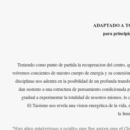
ADAPTADO A TO
para principi
Teniendo como punto de partida la recuperacion del centro, que
volvernos concientes de nuestro cuerpo de energía y su conexión 
disciplinas nos adentra en la posibilidad de un profunda tran
dan sustento a una est
ructura de pensam
iento condiciona
da p
gradual a exper
imentar la total
idad de no
sotros mismos, lo 
El Taoísmo n
os revela una vision energética de la vi
da
, 
la
I
nm
“Hay algo misterioso y oculto que fue antes que el Cie