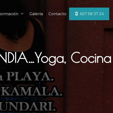
ormación
Galería
Contacto
657 58 37 24
DIA…Yoga, Cocina