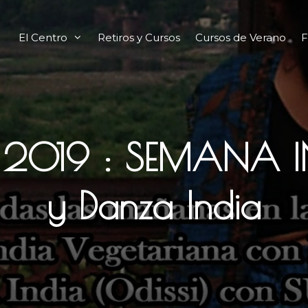
El Centro
Retiros y Cursos
Cursos de Verano
F
2019 : SEMANA IN
y Danza India