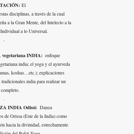
ITACIÓN:
El
tas disciplinas, a través de la cual
ña a la Gran Mente, del Intelecto a la
Individual a lo Universal.
.
A vegetariana INDIA:
enfoque
getariana india; el yoga y el ayurveda
gunas, koshas…etc.); explicaciones
 tradicionales india para realizar un
completo.
.
NZA INDIA Odissi:
Danza
os de Orissa (Este de la India) como
ón hacia la divinidad, estrechamente
adición del Bakti Yoga.